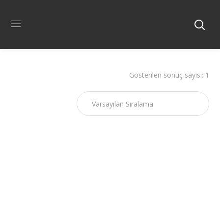
Gösterilen sonuç sayısı: 1
Tavuk Baget
Pişmemiş Lezzetli Taze Tavuk Baget