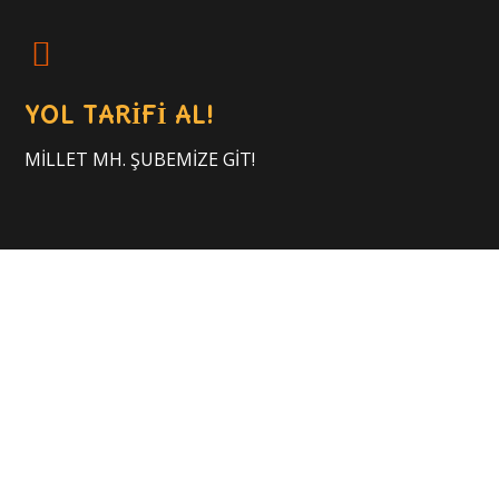
YOL TARİFİ AL!
MİLLET MH. ŞUBEMİZE GİT!
Hizmet Saatlerimiz
Pazartesi
08.30 - 21.30
Salı
08.30 - 21.30
Çarşamba
08.30 - 21.30
Perşembe
08.30 - 21.30