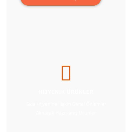
HIJYENIK ÜRÜNLER
Gıda Hijyenine İlişkin Genel Önlemler
Alınarak Hazırlanış Ürünler